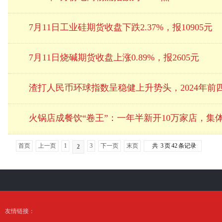
7月11日工业硅期货收盘下跌2.37%，报10905元
7月11日烧碱期货收盘上涨0.89%，报2605元
渣打人民币环球指数呈稳健上升势头，2024年前四个
火锅店成餐饮“卷王”：一年半新开10万家店，集
首页
上一页
1
3
下一页
末页
共
3
页
42
条记录
2
友情链接：