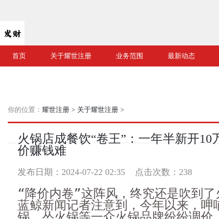
首页
关于耀世注册
业务范围
最新动态
你的位置：
耀世注册
>
关于耀世注册
>
火锅店成餐饮“卷王”：一年半新开1
价赚钱难
发布日期：2024-07-22 02:35 点击次数：238
“降价内卷”这阵风，终究还是吹到了
蓝鲸新闻记者注意到，今年以来，呷
锅、怂火锅等一众火锅品牌纷纷调价