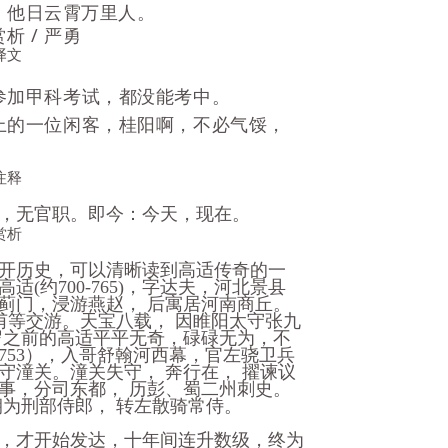
，他日云霄万里人。
析 / 严勇
译文
参加甲科考试，都没能考中。
上的一位闲客，桂阳啊，不必气馁，
。
注释
，无官职。即今：今天，现在。
赏析
开历史，可以清晰读到高适传奇的一
(约700-765)，字达夫，河北景县
蓟门，浸游燕赵， 后寓居河南商丘。
甫等交游。天宝八载， 因睢阳太守张九
岁之前的高适平平无奇，碌碌无为，不
753），入哥舒翰河西幕，官左骁卫兵
守潼关。潼关失守， 奔行在， 擢谏议
事，分司东都， 历彭、蜀二州刺史。
朝为刑部侍郎， 转左散骑常侍。
，才开始发达，十年间连升数级，终为