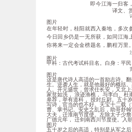
即今江海一归客
译文、赏
图片
在年轻时，桂阳就西入秦地，多次
今日回乡仍是一无所获，如同江海
你将来一定会金榜题名，鹏程万里
图片
甲科：古代考试科目名。白身：平民
图片
这是唐代诗人高适的一首励志诗。翻
生。逆袭人生，就是他最好的概括。高适
人。开元盛世，曾求仕长安，又北上
家贫如洗， 浪迹渔樵， 与李白、杜
皋荐，举有道科， 授封丘尉。五十
写诗，官当的也不好。天宝十二载（
曹、掌书记。安史之乱后，助哥舒翰
大夫，迁淮南节度使。左除太子少詹
广德元年， 迁剑南西川节度使。入
图片
五十岁之后的高适，特别是从军之后