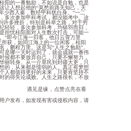
桂阳的一番勉励，不如说是自勉，也是
这让人想起他的“莫愁前路无知己，天
阳年少西入秦，数经甲科犹白身。”一二
，多次参加甲科考试，都没能考中。这
遇到许多挫折，特别是科举之路，对于穷
纪轻轻，多次参加科考，均铩羽而归，
是担忧桂阳面对人生数次打击，可能一
。“即今江海一归客，他日云霄万里
无所获，如同江海上的一位闲客，桂阳
名，鹏程万里。这是写“人生之勉励”。
可是哪一天时运到了，就会成就一番伟
时候都不要放弃自己，只要不懈努力，
华丽转身。从一介草民到封疆大吏，只
想的，从来都是懦弱的人。真正有梦想
个人都值得更好的未来，只要肯坚持不
时的得失论成败。人生之路很长，不放
遇见是缘，点赞点亮在看
用户发布，如发现有害或侵权内容，请