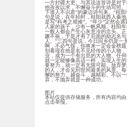
一方封疆大吏。与其说这首诗是对于
他孜孜以求，不懈奋斗的生动写照。
下谁人不识君”的豪迈诗句来。“桂
句是说，在年轻时，桂阳就西入秦地
是写“科考之艰难”。“年少”定然会
人家的孩子，少有一帆风顺。桂阳年
一般人都会产生心灰意冷的念头。正
蹶不振，于是才有了后面的励志名句
人。”三四句是说，今日回乡仍是一
啊，不必气馁，你将来一定会金榜题
别看现在他是名不见经传的小人物，
业，成为一个有出息的大人物。任何
就一定能够像高适一样，实现人生的
要努力，就一定有无限可能。放弃梦
的人，才会见到世间最美的风景。每
懈的努力。越奋斗，越精彩。不以一
弃，不抛弃就是一种成功。
图片
本站仅提供存储服务，所有内容均由
点击举报。