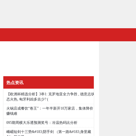
热点资讯
【欧洲杯精选分析】3串1: 克罗地亚全力争胜 , 德意志状
态火热, 匈牙利凶多吉少? (
火锅店成餐饮“卷王”：一年半新开10万家店，集体降价
赚钱难
095期周横大乐透预测奖号：冷温热码比分析
峨嵋短剑十三势&#183;阴手剑 （第一路&#183;身里藏