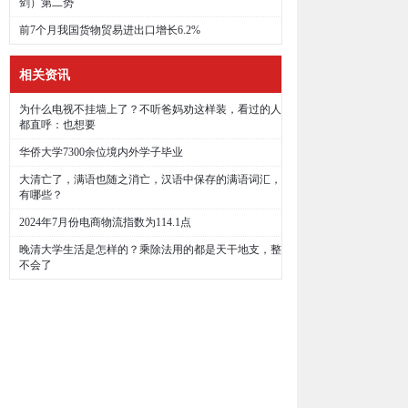
剑）第二势
前7个月我国货物贸易进出口增长6.2%
相关资讯
为什么电视不挂墙上了？不听爸妈劝这样装，看过的人
都直呼：也想要
华侨大学7300余位境内外学子毕业
大清亡了，满语也随之消亡，汉语中保存的满语词汇，
有哪些？
2024年7月份电商物流指数为114.1点
晚清大学生活是怎样的？乘除法用的都是天干地支，整
不会了