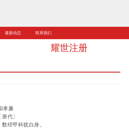
最新动态
联系我们
耀世注册
阳孝廉
〔唐代〕
，数经甲科犹白身。