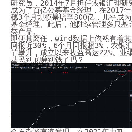
研究员，2014年7月担任农银汇理研究
成为了百亿公募基金经理，在2017
穗3个月规模暴增至800亿，几乎成
基金经理。此后，他陆续管理多只基
类产品。
即便其离任，wind数据上依然有着
回报近30%，6个月回报超3%，农银
节攀升，成立以来收益高达22%。业
基民到底赚到钱了吗？
金石杂谈查询发现，在2021年中期