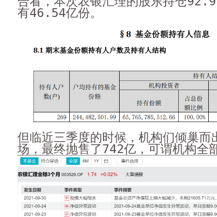
合看，本次农银汇理的股东持仓92.9
有46.54亿份。
但临近三季度的时候，机构们倾巢而
场，最终抛售了742亿，可谓机构全