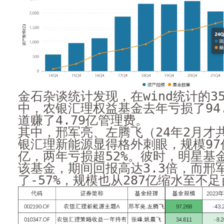
金石杂谈统计发现，在wind统计的3
中，农银汇理权益基金去年亏损了94
道赚了4.79亿管理费。
其中，邢军亮、左腾飞（24年2月才
银汇理新能源显得格外刺眼，规模97
亿，两年亏损超52%。彼时，明星基
该基金，期间回报高达3.3倍，而邢
了-57%，规模也从287亿缩水至不